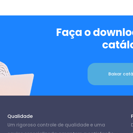
Faça o downlo
catál
Baixar cat
Qualidade
Um rigoroso controle de qualidade e uma