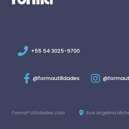
+55 54 3025-9700
@formautilidades
@formaut
Forma® Utilidades Ltda
Rua Angelina Miche