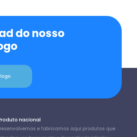
ad do nosso
ogo
álogo
Produto nacional
Desenvolvemos e fabricamos aqui produtos que