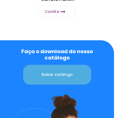
Dourado
Confira
Faça o download do nosso
catálogo
Baixar catálogo