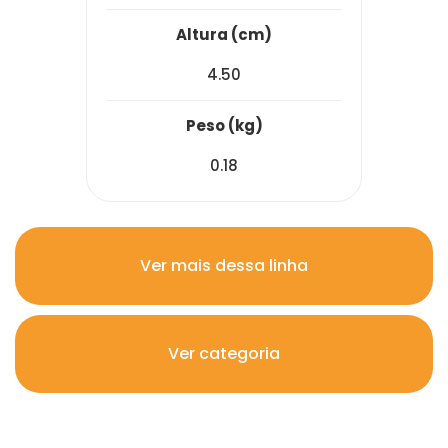
altura (cm)
4.50
peso (kg)
0.18
Ver mais dessa linha
Ver categoria